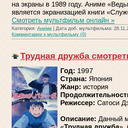
на экраны в 1989 году. Аниме «Вед
является экранизацией книги «Служ
Смотреть мультфильм онлайн »
Категория:
Аниме
| Дата доб. мультфильма:
28.11.
Комментарии к мультфильму (0)
Трудная дружба смотрет
Год:
1997
Страна:
Япония
Жанр:
история
Продолжительност
Режиссер:
Сатоси Д
Описание:
Данный 
«
Трудная дружба
»,