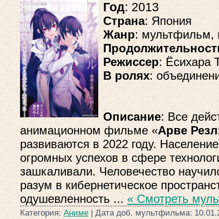
Год
: 2013
Страна
: Япония
Жанр
: мультфильм,
Продолжительност
Режиссер
: Ёсихара 
В ролях
: объединени
Описание
: Все дей
анимационном фильме «
Арве Резл
развиваются в 2022 году. Населени
огромных успехов в сфере технолог
зашкаливали. Человечество научил
разум в кибернетическое пространст
одушевленность
...
« Смотреть мул
Категория:
Аниме
| Дата доб. мультфильма:
10.01.