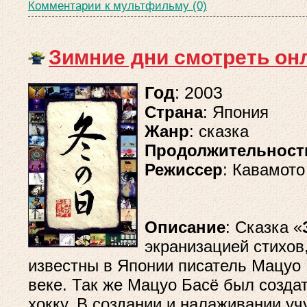
Комментарии к мультфильму (0)
Зимние дни смотреть он
Год
: 2003
Страна
: Япония
Жанр
: сказка
Продолжительност
Режиссер
: Кавамото
Описание
: Сказка «
экранизацией стихов
известны в Японии писатель Мацуо 
веке. Так же Мацуо Басё был созда
хокку. В создании и налаживании у