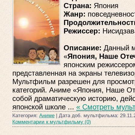
Страна:
Япония
Жанр:
повседневност
Продолжительност
Режиссер:
Нисидзав
Описание:
Данный м
«
Япония, Наше Оте
японским режиссеро
представленная на экраны телевизор
Мультфильм разрешен для просмотр
категорий. Аниме «Япония, Наше От
собой драматическую историю, дейс
японской школе
...
« Смотреть муль
Категория:
Аниме
| Дата доб. мультфильма:
29.11.
Комментарии к мультфильму (0)