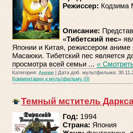
Режиссер:
Кодзима 
Описание:
Представ
«
Тибетский пес
» яв
Японии и Китая, режиссером аниме
Масаюки. Тибетский пес является д
просмотра всей семьи
...
« Смотрет
Категория:
Аниме
| Дата доб. мультфильма:
30.11.
Комментарии к мультфильму (0)
Темный мститель Даркса
Год:
1994
Страна:
Япония