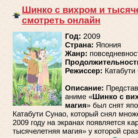
Шинко с вихром и тысяч
смотреть онлайн
Год:
2009
Страна:
Япония
Жанр:
повседневнос
Продолжительност
Режиссер:
Катабути
Описание:
Предста
аниме «
Шинко с ви
магия
» был снят яп
Катабути Сунао, который снял множ
2009 году на экранах появляется ка
тысячелетняя магия» у которой сра