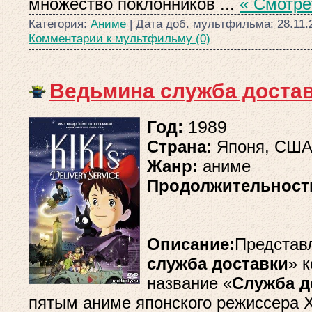
множество поклонников
...
« Смотре
Категория:
Аниме
| Дата доб. мультфильма:
28.11.
Комментарии к мультфильму (0)
Ведьмина служба достав
Год:
1989
Страна:
Японя, СШ
Жанр:
аниме
Продолжительност
Описание:
Представ
служба доставки
» 
название «
Служба д
пятым аниме японского режиссера 