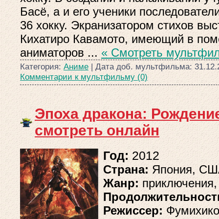
Басё, а и его ученики последовател
36 хокку. Экранизатором стихов вы
Кихатиро Кавамото, имеющий в по
аниматоров
...
« Смотреть мультфил
Категория:
Аниме
| Дата доб. мультфильма:
31.12.
Комментарии к мультфильму (0)
Эпоха дракона: Рождени
смотреть онлайн
Год:
2012
Страна:
Япония, С
Жанр:
приключения,
Продолжительност
Режиссер:
Фумихико