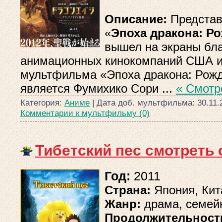
Описание:
Представ
«
Эпоха дракона: Р
вышел на экраны бла
анимационных кинокомпаний США и
мультфильма «Эпоха дракона: Рож
является Фумихико Сори
...
« Смотр
Категория:
Аниме
| Дата доб. мультфильма:
30.11.
Комментарии к мультфильму (0)
Тибетский пес смотреть
Год:
2011
Страна:
Япония, Кит
Жанр:
драма, семейн
Продолжительност