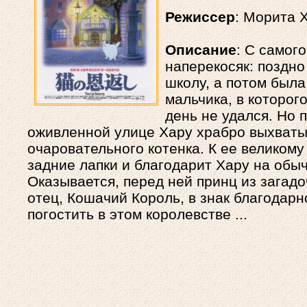
Режиссер
: Морита 
Описание
: С самог
наперекосяк: поздно
школу, а потом была
мальчика, в которо
день не удался. Но 
оживленной улице Хару храбро выхватыв
очаровательного котенка. К ее великому
задние лапки и благодарит Хару на обы
Оказывается, перед ней принц из загадо
отец, Кошачий Король, в знак благодарн
погостить в этом королевстве ...