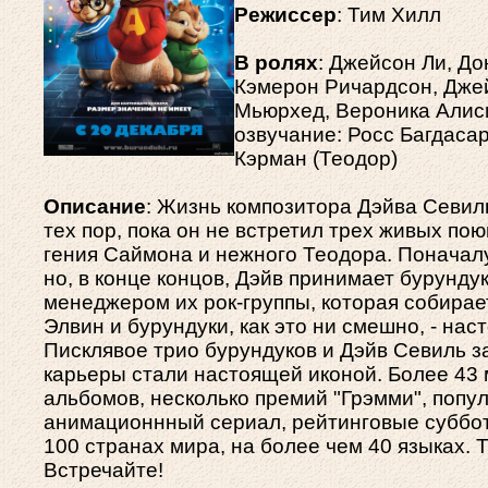
Режиссер
: Тим Хилл
В ролях
: Джейсон Ли, Д
Кэмерон Ричардсон, Дже
Мьюрхед, Вероника Алиси
озвучание: Росс Багдасар
Кэрман (Теодор)
Описание
: Жизнь композитора Дэйва Севил
тех пор, пока он не встретил трех живых по
гения Саймона и нежного Теодора. Поначалу
но, в конце концов, Дэйв принимает бурунду
менеджером их рок-группы, которая собирае
Элвин и бурундуки, как это ни смешно, - нас
Писклявое трио бурундуков и Дэйв Севиль з
карьеры стали настоящей иконой. Более 43
альбомов, несколько премий "Грэмми", поп
анимационнный сериал, рейтинговые суббот
100 странах мира, на более чем 40 языках. 
Встречайте!