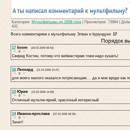
Категория:
Мультфильмы до 2008 года
| Просмотров: 73994 | Доб
432
Всего комментариев к мультфильму Элвин и бурундуки:
17
Порядок в
17
boom
(28.03.2009 08:54)
0
Свирид Костин, потому-что вебмастерам тоже-надо кушать!
16
Леонард
(21.03.2009 15:47)
0
для моего малого оказался потрясающим.... да и мне вроде как п
15
Юрия
(15.03.2009 14:09)
0
Отличный мультик-яркий, красочный интересный
14
Иванна-ярослава
(07.03.2009 08:36)
0
Зачет!