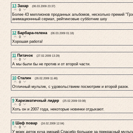
13
Захар
(06.03.2009 23:37)
0
Более 43 миллионов проданных альбомов, несколько премий "Гр
анимационнный сериал, рейтинговые субботние шоу
12
Барбара-гелена
(06.03.2009 01:16)
0
Хорошая работа!
11
Питачок
(27.02.2009 13:29)
0
А мы были бы не против и от второй части.
10
Сталин
(26.02.2009 11:46)
0
Отличный мультик, с удовольствием посмотрим и второй разок.
9
Харизматичный лидер
(25.02.2009 03:08)
0
Хоть он и 2007 года, некоторые новинки отдыхают.
8
Шеф повар
(24.02.2009 12:04)
0
У моих деток куча эмоций.Спасибо большое за прекрасный мульти