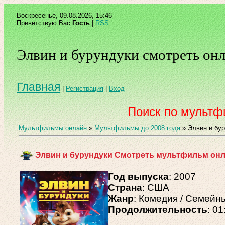
Воскресенье, 09.08.2026, 15:46
Приветствую Вас
Гость
|
RSS
Элвин и бурундуки смотреть он
Главная
|
Регистрация
|
Вход
Поиск по мульт
Мультфильмы онлайн
»
Мультфильмы до 2008 года
» Элвин и бур
Элвин и бурундуки Смотреть мультфильм онла
Год выпуска
: 2007
Страна
: США
Жанр
: Комедия / Семейн
Продолжительность
: 01