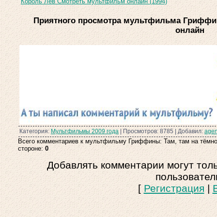
Король Лев Смотреть мультфильм онлайн (1994)
Приятного просмотра мультфильма Гриффин
онлайн
Категория:
Мультфильмы 2009 года
| Просмотров: 8785 | Добавил:
agen
Всего комментариев к мультфильму Гриффины: Там, там на тёмн
стороне:
0
Добавлять комментарии могут тол
пользовател
[
Регистрация
|