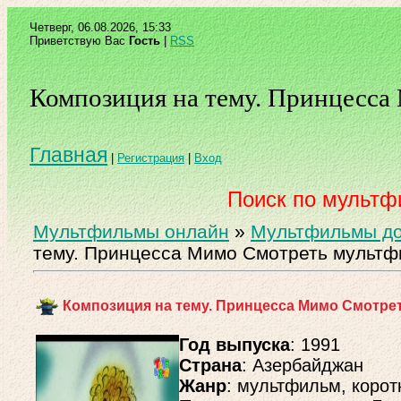
Четверг, 06.08.2026, 15:33
Приветствую Вас
Гость
|
RSS
Композиция на тему. Принцесса
Главная
|
Регистрация
|
Вход
Поиск по мульт
Мультфильмы онлайн
»
Мультфильмы до
тему. Принцесса Мимо Смотреть мультф
Композиция на тему. Принцесса Мимо Смотрет
Год выпуска
: 1991
Страна
: Азербайджан
Жанр
: мультфильм, коро